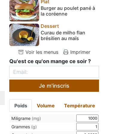
Plat
Burger au poulet pané à
la coréenne
Dessert
Curau de milho flan
brésilien au maïs
Voir les menus
Imprimer
Qu'est ce qu'on mange ce soir ?
Je m'inscris
Poids
Volume
Température
Miligrame
(mg)
Grammes
(g)