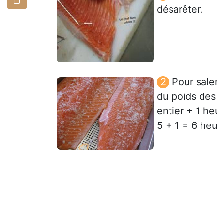
désarêter.
Pour sale
du poids des
entier + 1 h
5 + 1 = 6 heu