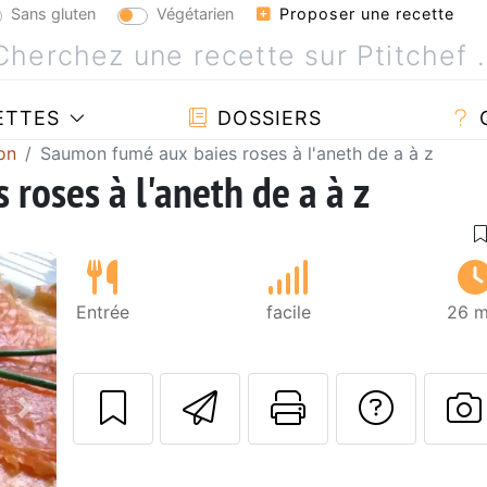
Sans gluten
Végétarien
Proposer une recette
ETTES
DOSSIERS
on
Saumon fumé aux baies roses à l'aneth de a à z
roses à l'aneth de a à z
Entrée
facile
26 m
Envoyer cette r
Imprimer c
Poser
Suivant
P