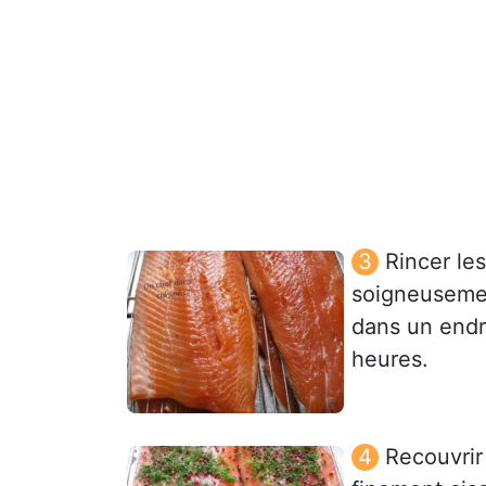
Rincer les
soigneusemen
dans un endr
heures.
Recouvrir