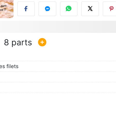
8
s filets