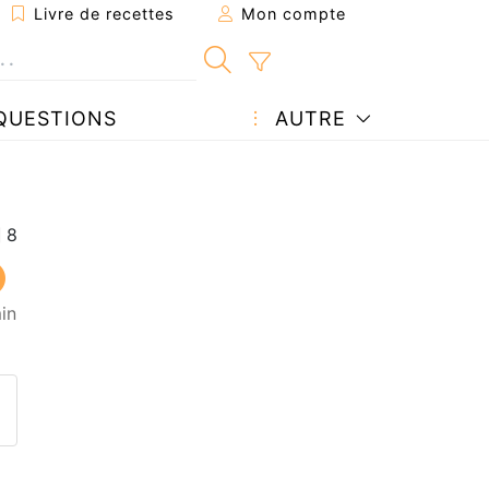
Livre de recettes
Mon compte
QUESTIONS
AUTRE
in
ecette à un ami
ette page
 une question à l'auteur
ublier votre photo de cette r