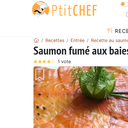
REC
Recettes
Entrée
Recette au saum
Saumon fumé aux baies 
Précédent