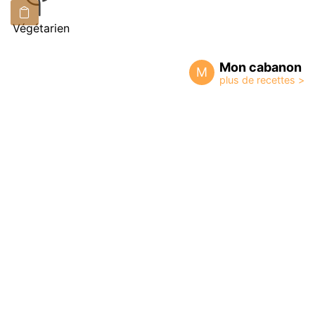
Végétarien
Mon cabanon
M