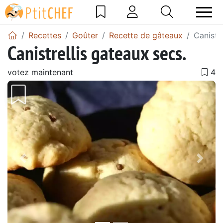
Recettes
Goûter
Recette de gâteaux
Canistr
Canistrellis gateaux secs.
votez maintenant
Précédent
Suiv