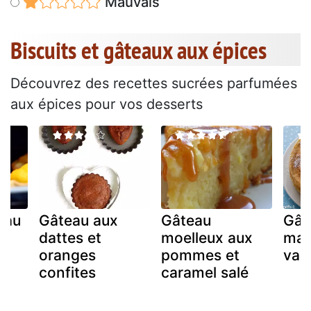
Mauvais
Biscuits et gâteaux aux épices
Découvrez des recettes sucrées parfumées
aux épices pour vos desserts
eau
Gâteau aux
Gâteau
Gât
a
dattes et
moelleux aux
mag
oranges
pommes et
vani
confites
caramel salé