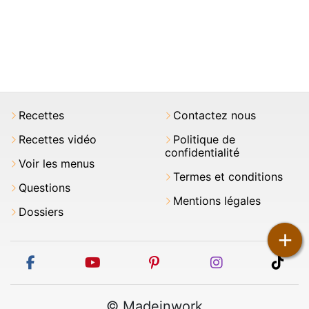
Recettes
Contactez nous
Recettes vidéo
Politique de
confidentialité
Voir les menus
Termes et conditions
Questions
Mentions légales
Dossiers
+
facebook
youtube
pinterest
instagram
tikt
© Madeinwork