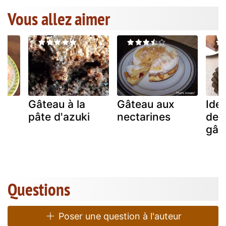
Vous allez aimer
Gâteau à la
Gâteau aux
Ide
au
pâte d'azuki
nectarines
deli
gât
!
Questions
Poser une question à l'auteur