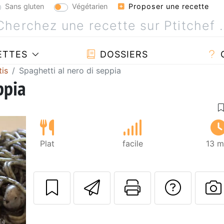
Sans gluten
Végétarien
Proposer une recette
ETTES
DOSSIERS
tis
Spaghetti al nero di seppia
ppia
Plat
facile
13 m
Envoyer cette r
Imprimer c
Poser
P