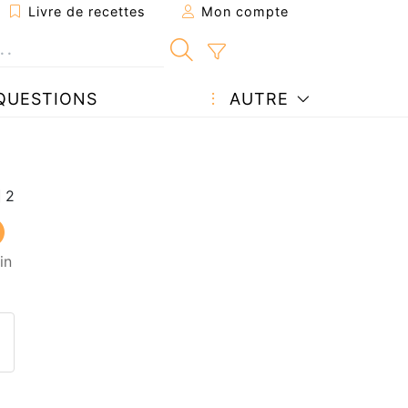
Livre de recettes
Mon compte
QUESTIONS
AUTRE
in
ecette à un ami
ette page
 une question à l'auteur
ublier votre photo de cette r