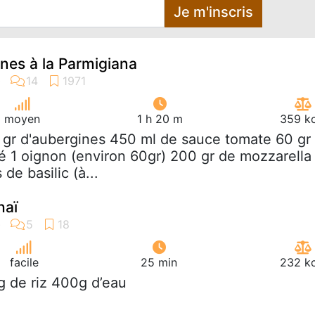
Je m'inscris
ines à la Parmigiana
moyen
1 h 20 m
359 kc
 gr d'aubergines 450 ml de sauce tomate 60 gr
 1 oignon (environ 60gr) 200 gr de mozzarella
de basilic (à...
haï
facile
25 min
232 kc
g de riz 400g d’eau