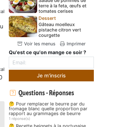
Salade de pommes de
terre à la feta, œufs et
tomates cerises
cal
Dessert
Gâteau moelleux
du
pistache citron vert
courgette
Voir les menus
Imprimer
Qu'est ce qu'on mange ce soir ?
al
Je m'inscris
0
Questions - Réponses
🤔 Pour remplacer le beurre par du
fromage blanc quelle proportion par
rapport au grammages de beurre
1 réponse(s)
🤔 Recette beignets à la portugaise