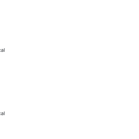
al
al