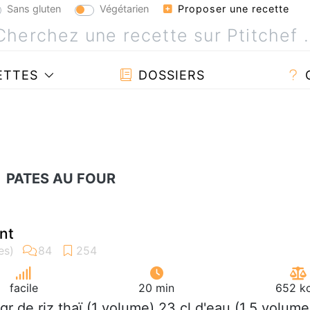
Sans gluten
Végétarien
Proposer une recette
ETTES
DOSSIERS
PATES AU FOUR
ant
facile
20 min
652 kc
 gr de riz thaï (1 volume) 23 cl d'eau (1,5 volume