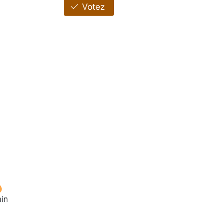
Votez
in