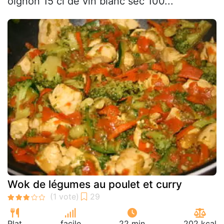
oignon 15 cl de vin blanc sec 100...
Wok de légumes au poulet et curry
Plat
facile
22 min
202 kcal