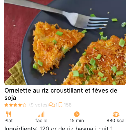
Omelette au riz croustillant et fèves de
soja
Plat
facile
15 min
880 kcal
Ingrédients
: 120 gr de riz basmati cuit 1