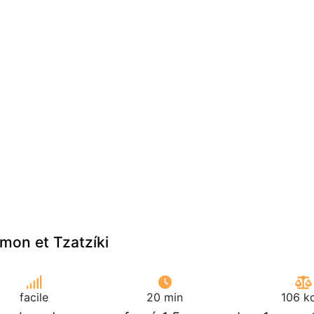
umon et Tzatzíki
facile
20 min
106 k