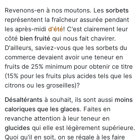
Revenons-en à nos moutons. Les
sorbets
représentent la fraîcheur assurée pendant
les après-midi
d'été
! C'est clairement leur
côté
bien fruité
qui nous fait chavirer.
D'ailleurs, saviez-vous que les sorbets du
commerce devaient avoir une teneur en
fruits de 25% minimum pour obtenir ce titre
(15% pour les fruits plus acides tels que les
citrons ou les groseilles)?
Désaltérants
à souhait, ils sont aussi
moins
caloriques que les glaces
. Faites en
revanche attention à leur teneur en
glucides
qui elle est légèrement supérieure.
Quoi qu'il en soit, on se régale à les faire