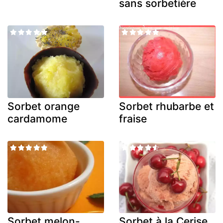
sans sorbetière
Sorbet orange
Sorbet rhubarbe et
cardamome
fraise
Sorbet melon-
Sorbet à la Cerise