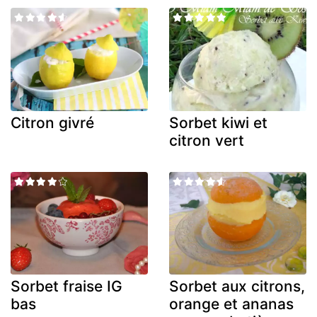
Citron givré
Sorbet kiwi et
citron vert
Sorbet fraise IG
Sorbet aux citrons,
bas
orange et ananas