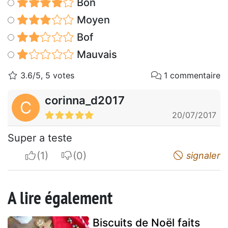
Bon
Moyen
Bof
Mauvais
3.6/5, 5 votes
1 commentaire
corinna_d2017
C
20/07/2017
Super a teste
I apreciate
I do not appreciate
signaler
A lire également
Biscuits de Noël faits