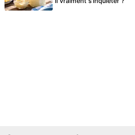
il vraiment s’inquiéter ?