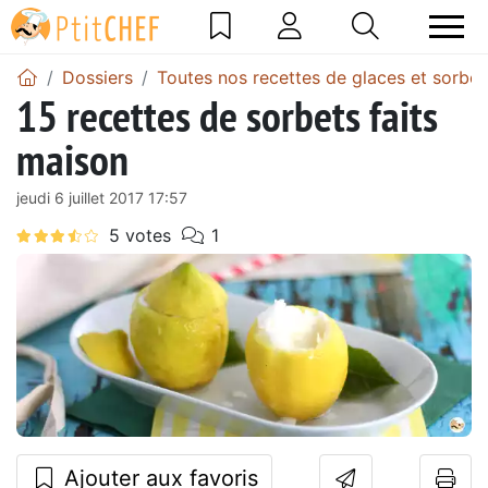
Dossiers
Toutes nos recettes de glaces et sorbet
15 recettes de sorbets faits
maison
jeudi 6 juillet 2017 17:57
Ajouter aux favoris