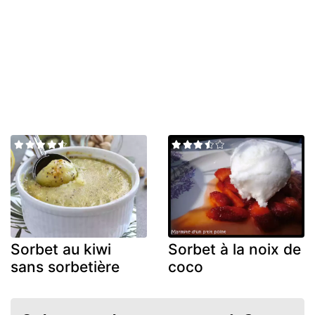
Sorbet au kiwi
Sorbet à la noix de
sans sorbetière
coco