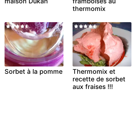
maison Dukan
framboises au
thermomix
Sorbet à la pomme
Thermomix et
recette de sorbet
aux fraises !!!