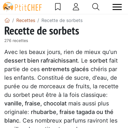
Recettes
Recette de sorbets
Recette de sorbets
276 recettes
Avec les beaux jours, rien de mieux qu'un
dessert bien rafraichissant
. Le
sorbet
fait
partie de ces
entremets glacés
chéris par
les enfants. Constitué de sucre, d'eau, de
purée ou de morceaux de fruits, la recette
du sorbet peut être à la fois classique:
vanille, fraise, chocolat
mais aussi plus
originale:
rhubarbe, fraise tagada ou thé
blanc
. Ces nombreux parfums raviront les