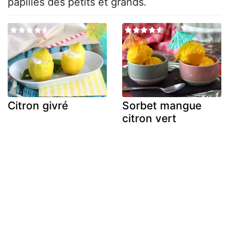
papilles des petits et grands.
Citron givré
Sorbet mangue
citron vert