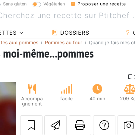
Sans gluten
Végétarien
Proposer une recette
ETTES
DOSSIERS
ttes aux pommes
Pommes au four
Quand je fais mes 
ps moi-même...pommes
Accompa
facile
40 min
209 Kc
gnement
Envoyer cette r
Imprimer c
Poser