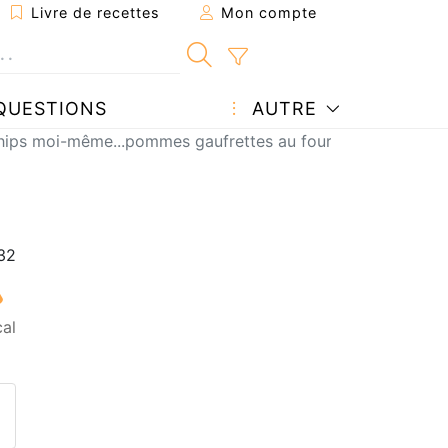
Livre de recettes
Mon compte
QUESTIONS
AUTRE
chips moi-même...pommes gaufrettes au four
al
ecette à un ami
ette page
 une question à l'auteur