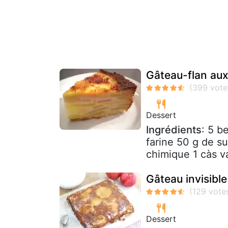
Gâteau-flan a
Dessert
Ingrédients
: 5 b
farine 50 g de s
chimique 1 càs van
Gâteau invisib
Dessert