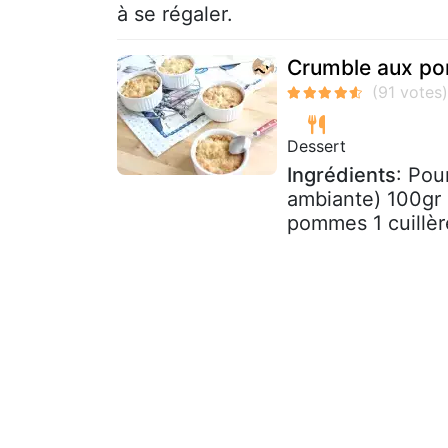
à se régaler.
Crumble aux po
Dessert
Ingrédients
: Pou
ambiante) 100gr 
pommes 1 cuillère