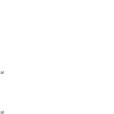
al
cal