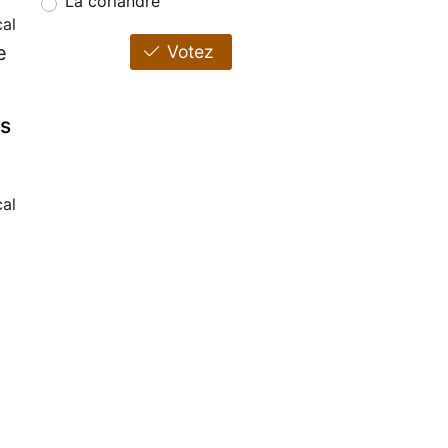
La coriandre
cal
e
Votez
es
al