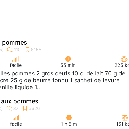
ux pommes
facile
55 min
225 kc
elles pommes 2 gros oeufs 10 cl de lait 70 g de
ucre 25 g de beurre fondu 1 sachet de levure
ille liquide 1...
le aux pommes
facile
1 h 5 m
161 k