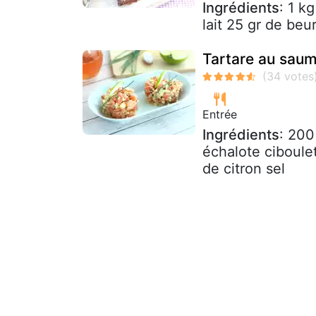
Ingrédients
: 1 k
lait 25 gr de beu
Tartare au sau
Entrée
Ingrédients
: 200
échalote ciboulet
de citron sel