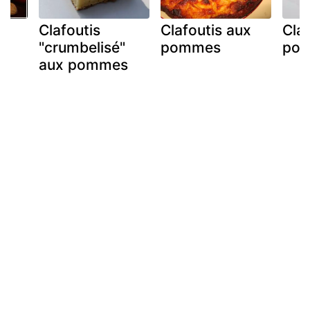
Clafoutis
Clafoutis aux
Cla
x
"crumbelisé"
pommes
po
aux pommes
*