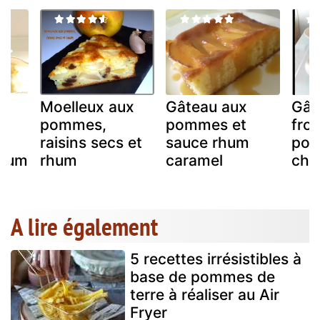
Moelleux aux
Gâteau aux
Gât
pommes,
pommes et
fro
raisins secs et
sauce rhum
po
rhum
rhum
caramel
cho
A lire également
5 recettes irrésistibles à
base de pommes de
terre à réaliser au Air
Fryer