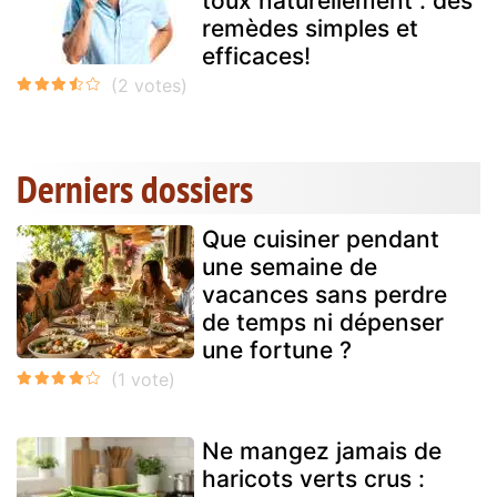
toux naturellement : des
remèdes simples et
efficaces!
Derniers dossiers
Que cuisiner pendant
une semaine de
vacances sans perdre
de temps ni dépenser
une fortune ?
Ne mangez jamais de
haricots verts crus :