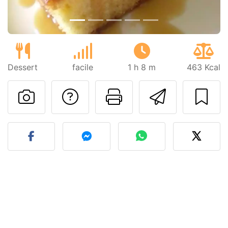
Dessert
facile
1 h 8 m
463 Kcal
Poser une question
Imprimer cet
Envoyer
Publier votre photo de cet