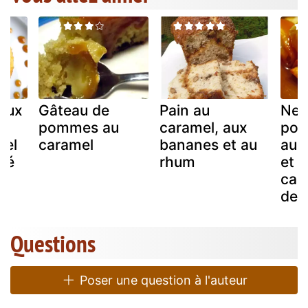
leux
Gâteau de
Pain au
Nem
s,
pommes au
caramel, aux
pom
mel
caramel
bananes et au
au 
alé
rhum
et 
car
de s
Questions
Poser une question à l'auteur