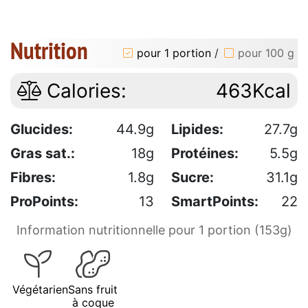
Nutrition
pour 1 portion
/
pour 100 g
Calories:
463Kcal
Glucides:
44.9g
Lipides:
27.7g
Gras sat.:
18g
Protéines:
5.5g
Fibres:
1.8g
Sucre:
31.1g
ProPoints:
13
SmartPoints:
22
Information nutritionnelle pour 1 portion (153g)
Végétarien
Sans fruit
à coque