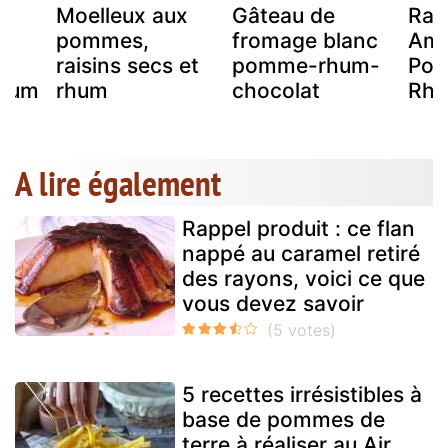
Moelleux aux
Gâteau de
Ram
pommes,
fromage blanc
Ama
raisins secs et
pomme-rhum-
Pom
rhum
rhum
chocolat
Rh
A lire également
Rappel produit : ce flan
nappé au caramel retiré
des rayons, voici ce que
vous devez savoir
5 recettes irrésistibles à
base de pommes de
terre à réaliser au Air