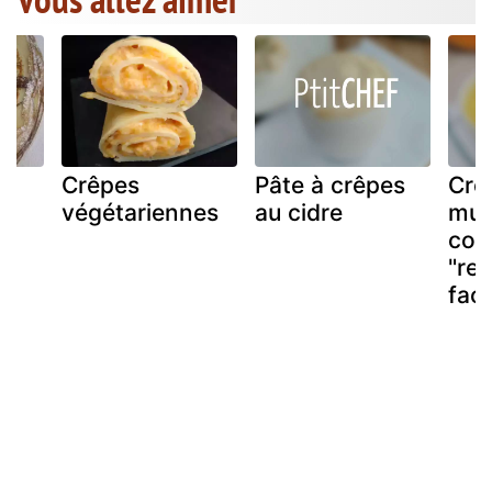
Crêpes
Pâte à crêpes
Crê
végétariennes
au cidre
mun
cou
"rec
faci