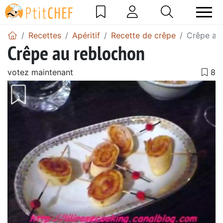
Recettes
Apéritif
Recette de crêpe
Crêpe au
Crêpe au reblochon
votez maintenant