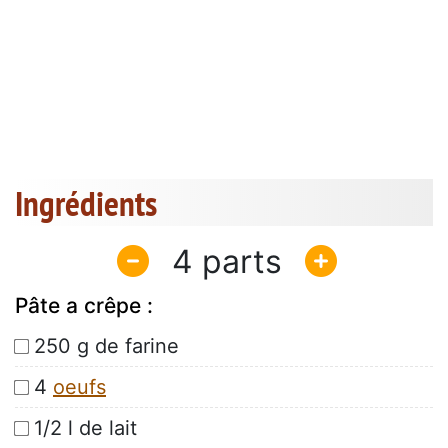
Ingrédients
4
Pâte a crêpe :
250 g de farine
4
oeufs
1/2 l de lait