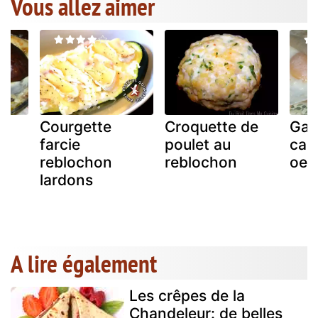
Vous allez aimer
Courgette
Croquette de
Gal
farcie
poulet au
canc
reblochon
reblochon
oeu
lardons
A lire également
Les crêpes de la
Chandeleur: de belles