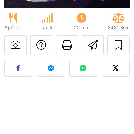
Apéritif
facile
22 min
3431 Kcal
Poser une question
Imprimer cet
Envoyer
Publier votre photo de cet