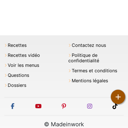
Recettes
Contactez nous
Recettes vidéo
Politique de
confidentialité
Voir les menus
Termes et conditions
Questions
Mentions légales
Dossiers
+
facebook
youtube
pinterest
instagram
tikt
© Madeinwork