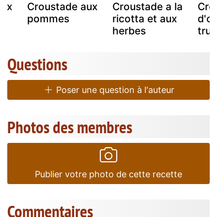
aux
Croustade aux
Croustade a la
Cro
pommes
ricotta et aux
d'oe
herbes
truf
Questions
Poser une question à l'auteur
Photos des membres
Publier votre photo de cette recette
Commentaires