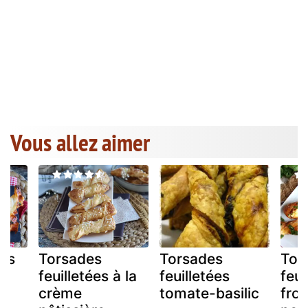
Vous allez aimer
des
Torsades
Torsades
Tor
feuilletées à la
feuilletées
feui
crème
tomate-basilic
fro