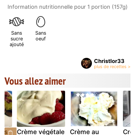
Information nutritionnelle pour 1 portion (157g)
Sans
Sans
sucre
oeuf
ajouté
Christlor33
Vous allez aimer
ois
Crème végétale
Crème au
Crè