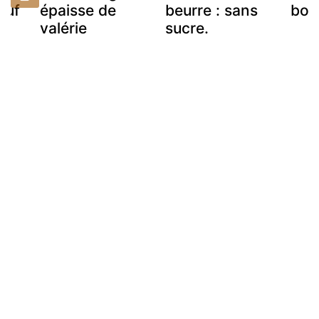
euf
épaisse de
beurre : sans
bou
valérie
sucre.