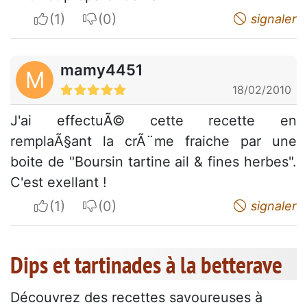
I apreciate
I do not appreciate
signaler
mamy4451
M
18/02/2010
J'ai effectuÃ© cette recette en
remplaÃ§ant la crÃ¨me fraiche par une
boite de "Boursin tartine ail & fines herbes".
C'est exellant !
I apreciate
I do not appreciate
signaler
Dips et tartinades à la betterave
Découvrez des recettes savoureuses à