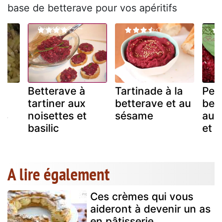
base de betterave pour vos apéritifs
Betterave à
Tartinade à la
Pes
tartiner aux
betterave et au
bet
es
noisettes et
sésame
aux
basilic
et b
A lire également
Ces crèmes qui vous
aideront à devenir un as
en pâtisserie