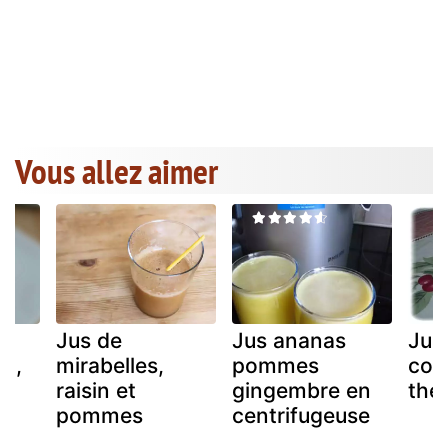
Vous allez aimer
-
Jus de
Jus ananas
Jus
on,
mirabelles,
pommes
coi
raisin et
gingembre en
the
pommes
centrifugeuse