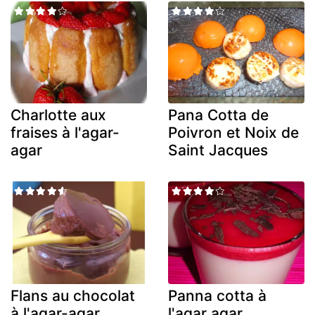
Charlotte aux
Pana Cotta de
fraises à l'agar-
Poivron et Noix de
agar
Saint Jacques
Flans au chocolat
Panna cotta à
à l'agar-agar
l'agar agar