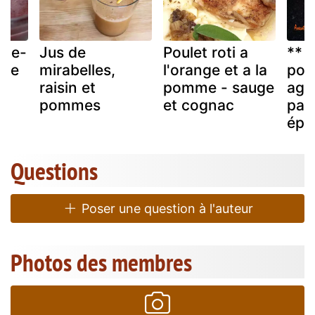
mme-
Jus de
Poulet roti a
** 
tte
mirabelles,
l'orange et a la
pom
raisin et
pomme - sauge
agr
pommes
et cognac
par
épi
Questions
Poser une question à l'auteur
Photos des membres