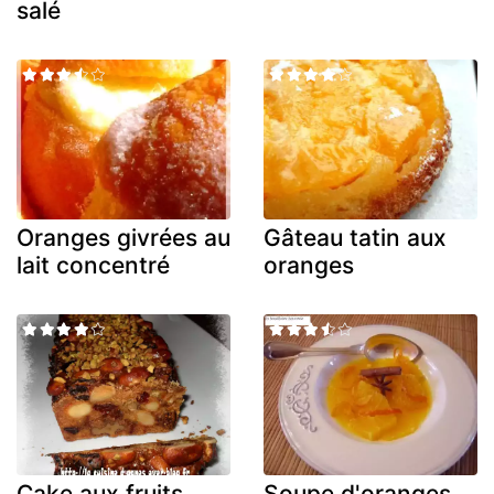
salé
Oranges givrées au
Gâteau tatin aux
lait concentré
oranges
Cake aux fruits
Soupe d'oranges