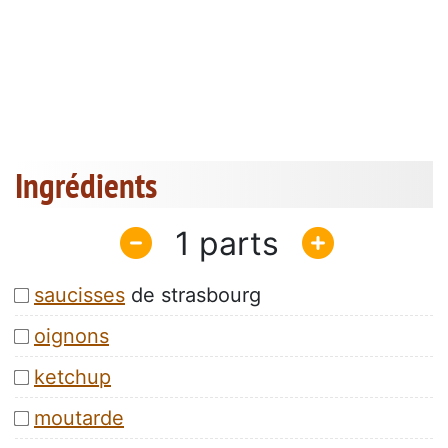
Ingrédients
1
saucisses
de strasbourg
oignons
ketchup
moutarde