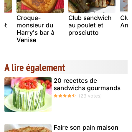
Croque-
Club sandwich
Clu
 et
monsieur du
au poulet et
Ang
Harry's bar à
prosciutto
Venise
A lire également
20 recettes de
sandwichs gourmands
Faire son pain maison