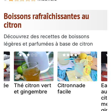
Boissons rafraîchissantes au
citron
Découvrez des recettes de boissons
légères et parfumées à base de citron
isée
Thé citron vert
Citronnade
Eau
et gingembre
facile
au 
citr
men
gin