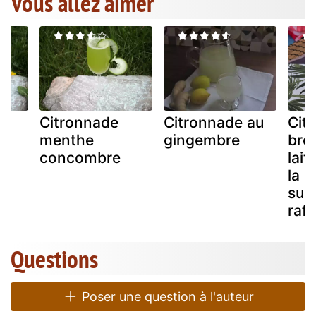
Vous allez aimer
Citronnade
Citronnade au
Cit
menthe
gingembre
brés
concombre
lait
la 
sup
rafr
Questions
Poser une question à l'auteur