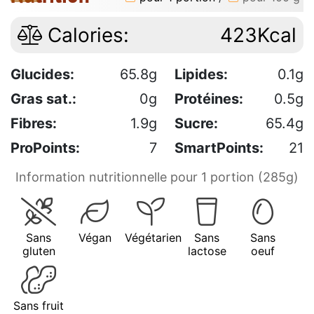
Calories:
423Kcal
Glucides:
65.8g
Lipides:
0.1g
Gras sat.:
0g
Protéines:
0.5g
Fibres:
1.9g
Sucre:
65.4g
ProPoints:
7
SmartPoints:
21
Information nutritionnelle pour 1 portion (285g)
Sans
Végan
Végétarien
Sans
Sans
gluten
lactose
oeuf
Sans fruit