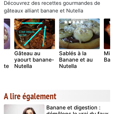
Découvrez des recettes gourmandes de
gâteaux alliant banane et Nutella
Gâteau au
Sablés à la
Min
yaourt banane-
Banane et au
Ban
ette
Nutella
Nutella
A lire également
Banane et digestion :
démêlons le vrai du faux