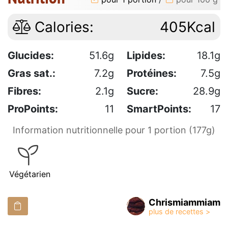
Calories:
405Kcal
Glucides:
51.6g
Lipides:
18.1g
Gras sat.:
7.2g
Protéines:
7.5g
Fibres:
2.1g
Sucre:
28.9g
ProPoints:
11
SmartPoints:
17
Information nutritionnelle pour 1 portion (177g)
Végétarien
Chrismiammiam