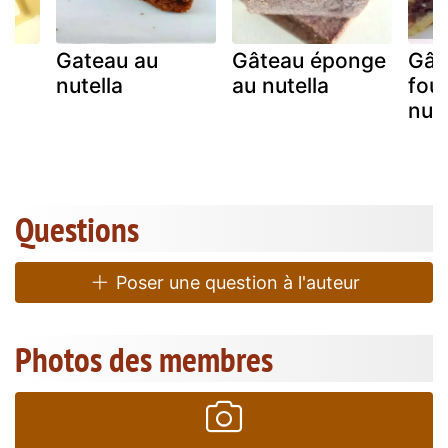
Gateau au
Gâteau éponge
Gât
la
nutella
au nutella
fou
nute
Questions
Poser une question à l'auteur
Photos des membres