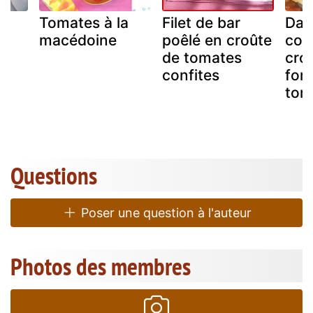
Tomates à la
Filet de bar
Dau
macédoine
poêlé en croûte
cor
de tomates
crou
confites
fon
tom
Questions
Poser une question à l'auteur
Photos des membres