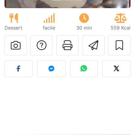
Dessert
facile
30 min
559 Kcal
Poser une question
Imprimer cet
Envoyer
Publier votre photo de cet