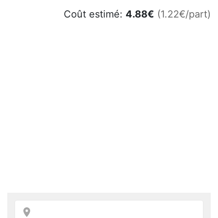
Coût estimé:
4.88
€
(1.22€/part)