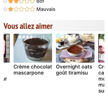
Bof
Mauvais
Vous allez aimer
Crème chocolat
Overnight oats
Crè
mascarpone
goût tiramisu
car
sur
mou
mas
sur
e