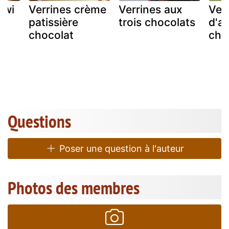
iwi
Verrines crème
Verrines aux
Ver
patissière
trois chocolats
d'a
chocolat
cho
Questions
Poser une question à l'auteur
Photos des membres