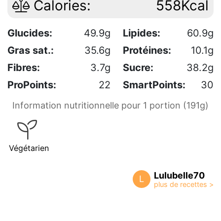
Calories:
558Kcal
Glucides:
49.9g
Lipides:
60.9g
Gras sat.:
35.6g
Protéines:
10.1g
Fibres:
3.7g
Sucre:
38.2g
ProPoints:
22
SmartPoints:
30
Information nutritionnelle pour 1 portion (191g)
Végétarien
Lulubelle70
L