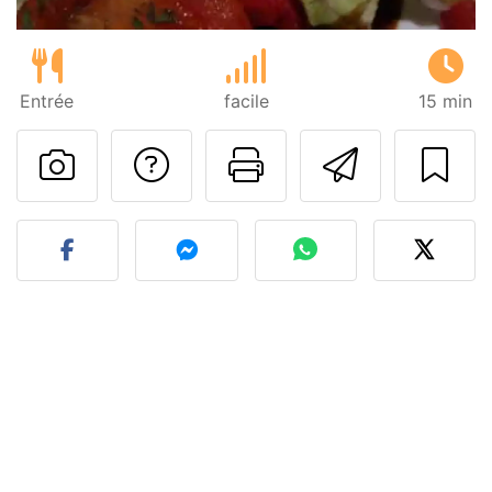
Entrée
facile
15 min
Poser une question
Imprimer cet
Envoyer
Publier votre photo de cet