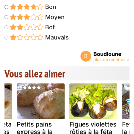
Bon
Moyen
Bof
Mauvais
Boudloune
B
Vous allez aimer
 feta
Petits pains
Figues violettes
Fet
mes
express à la
rôties à la féta
la r