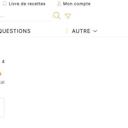
Livre de recettes
Mon compte
QUESTIONS
AUTRE
cal
ecette à un ami
ette page
 une question à l'auteur
ublier votre photo de cette r