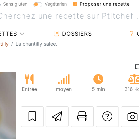
Sans gluten
Végétarien
Proposer une recette
ETTES
DOSSIERS
illy
La chantilly salee.
Entrée
moyen
5 min
216 K
Envoyer cette r
Imprimer c
Poser
P