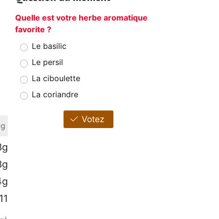
Quelle est votre herbe aromatique
favorite ?
Le basilic
Le persil
La ciboulette
La coriandre
Votez
 g
8g
8g
4g
11