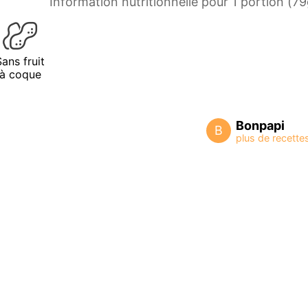
Information nutritionnelle pour 1 portion (79
Sans fruit
à coque
Bonpapi
B