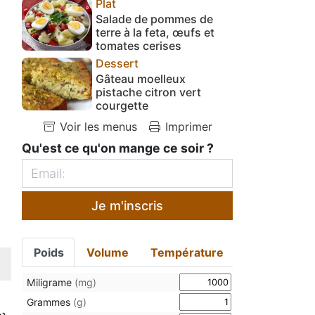
Plat
Salade de pommes de
terre à la feta, œufs et
tomates cerises
Dessert
Gâteau moelleux
pistache citron vert
courgette
Voir les menus
Imprimer
Qu'est ce qu'on mange ce soir ?
Je m'inscris
Poids
Volume
Température
Miligrame
(mg)
Grammes
(g)