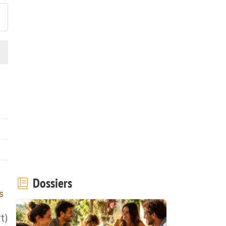
Dossiers
s
t)