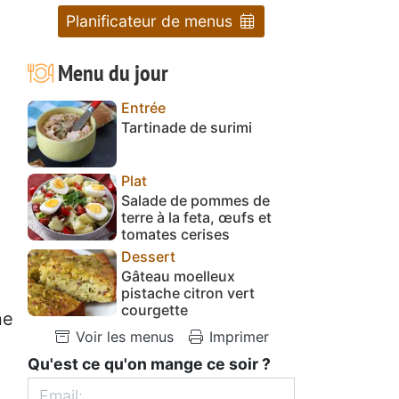
Planificateur de menus
Menu du jour
Entrée
Tartinade de surimi
Plat
Salade de pommes de
terre à la feta, œufs et
tomates cerises
Dessert
Gâteau moelleux
pistache citron vert
courgette
ne
Voir les menus
Imprimer
Qu'est ce qu'on mange ce soir ?