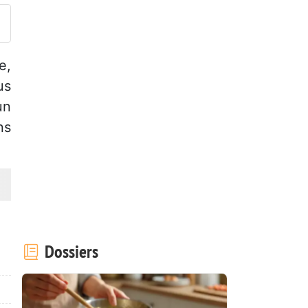
e,
us
un
ns
Dossiers