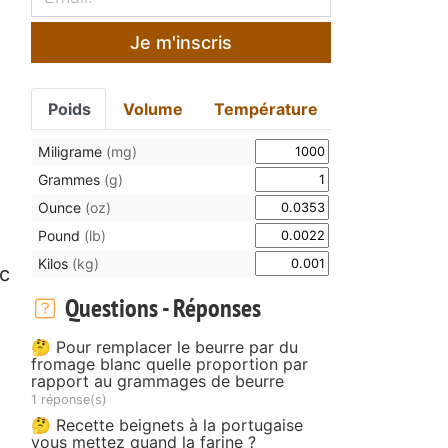
Je m'inscris
Poids
Volume
Température
Miligrame
(mg)
Grammes
(g)
Ounce
(oz)
Pound
(lb)
Kilos
(kg)
ec
Questions - Réponses
🤔 Pour remplacer le beurre par du
fromage blanc quelle proportion par
rapport au grammages de beurre
1 réponse(s)
🤔 Recette beignets à la portugaise
vous mettez quand la farine ?