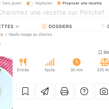
Sans gluten
Végétarien
Proposer une recette
ETTES
DOSSIERS
zo
Oeufs nuage au chorizo
o
Entrée
facile
30 min
335 Kc
Envoyer cette r
Imprimer c
Poser
Suivant
P