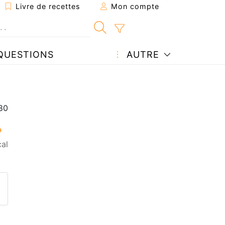
Livre de recettes
Mon compte
QUESTIONS
AUTRE
al
ecette à un ami
ette page
 une question à l'auteur
ublier votre photo de cette r