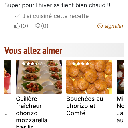
Super pour l'hiver sa tient bien chaud !!
J'ai cuisiné cette recette
I apreciate
I do not appreciate
signaler
Vous allez aimer
Cuillère
Bouchées au
Min
fraîcheur
chorizo et
Noi
 au
chorizo
Comté
Jac
mozzarella
au 
basilic