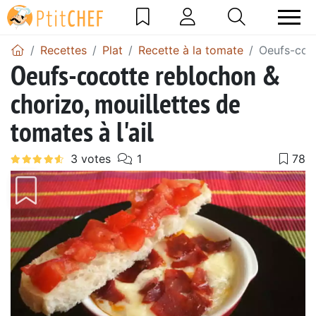
Recettes
Plat
Recette à la tomate
Oeufs-coco
Oeufs-cocotte reblochon &
chorizo, mouillettes de
tomates à l'ail