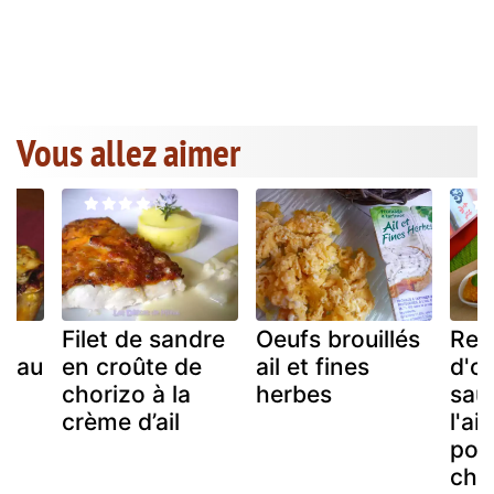
Vous allez aimer
te
Filet de sandre
Oeufs brouillés
Rec
t au
en croûte de
ail et fines
d'o
chorizo à la
herbes
sau
crème d’ail
l'ai
pou
chin