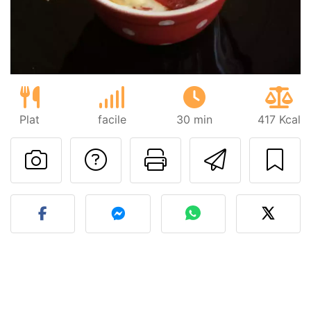
Plat
facile
30 min
417 Kcal
Poser une question
Imprimer cet
Envoyer
Publier votre photo de cet