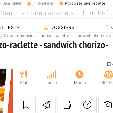
Sans gluten
Végétarien
Proposer une recette
ETTES
DOSSIERS
Croque-monsieur chorizo-raclette - sandwich chorizo-ra
o-raclette - sandwich chorizo-
Plat
facile
13 min
552 Kc
Envoyer cette r
Imprimer c
Poser
Suivant