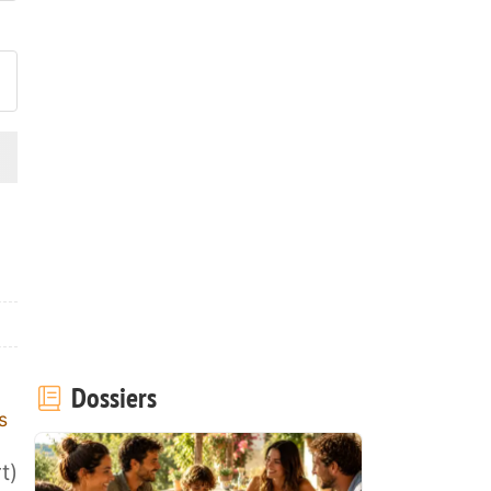
ublier votre photo de cette r
Dossiers
s
t)