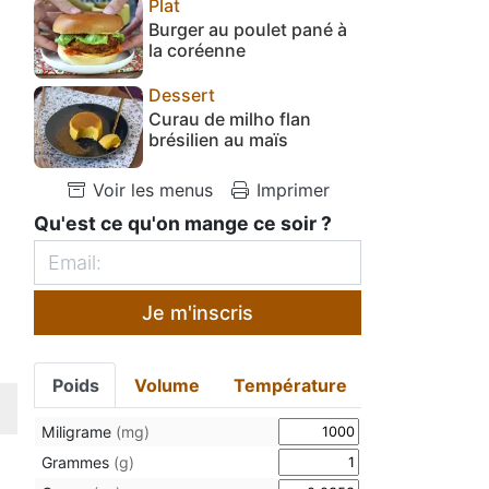
Plat
Burger au poulet pané à
la coréenne
Dessert
Curau de milho flan
brésilien au maïs
Voir les menus
Imprimer
Qu'est ce qu'on mange ce soir ?
Je m'inscris
Poids
Volume
Température
Miligrame
(mg)
Grammes
(g)