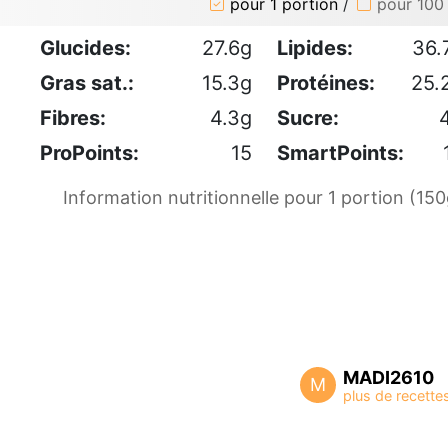
pour 1 portion
/
pour 100
Glucides:
27.6g
Lipides:
36.
Gras sat.:
15.3g
Protéines:
25.
Fibres:
4.3g
Sucre:
ProPoints:
15
SmartPoints:
Information nutritionnelle pour 1 portion (150
MADI2610
M