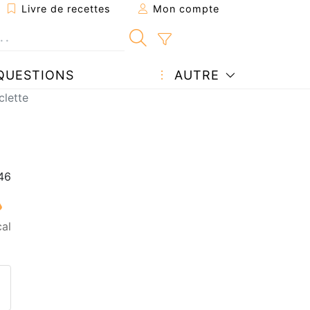
Livre de recettes
Mon compte
QUESTIONS
AUTRE
clette
al
ecette à un ami
ette page
 une question à l'auteur