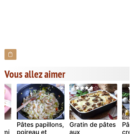
Vous allez aimer
Pâtes papillons,
Gratin de pâtes
Pât
rimi
poireau et
aux
cré