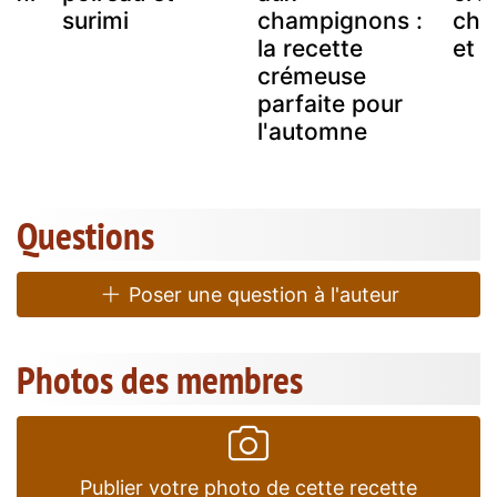
surimi
champignons :
cha
la recette
et à
crémeuse
parfaite pour
l'automne
Questions
Poser une question à l'auteur
Photos des membres
Publier votre photo de cette recette