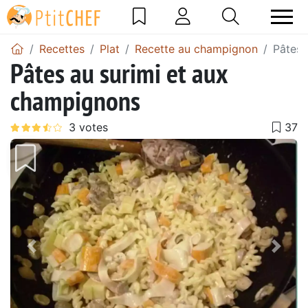
Recettes
Plat
Recette au champignon
Pâtes 
Pâtes au surimi et aux
champignons
Précédent
Suiv