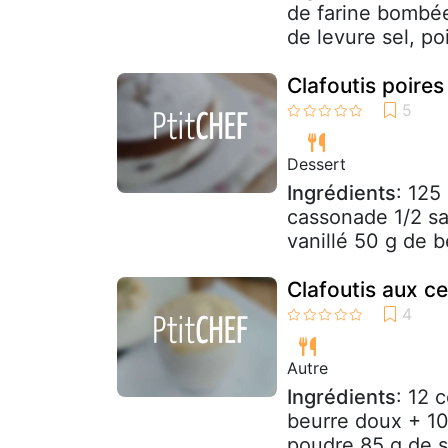
de farine bombée
de levure sel, poi
Clafoutis poires
Dessert
Ingrédients
: 125
cassonade 1/2 sa
vanillé 50 g de be
Clafoutis aux c
Autre
Ingrédients
: 12 
beurre doux + 10
poudre 85 g de s