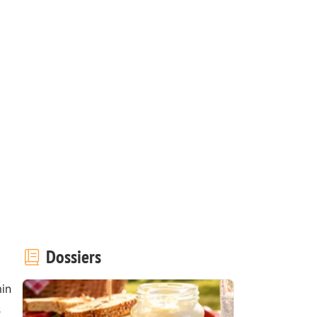
Dossiers
in
s