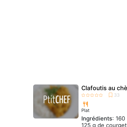
Clafoutis au chè
Plat
Ingrédients
: 160
125 g de courget