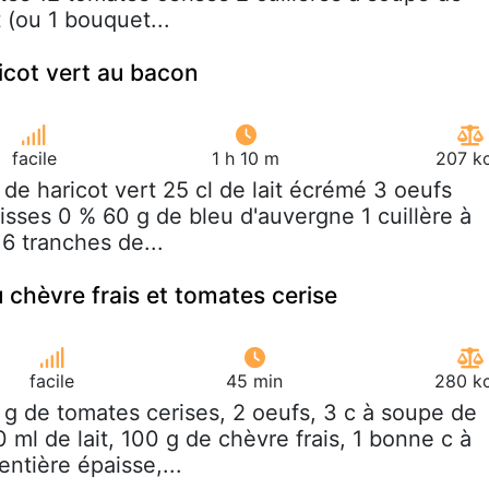
 (ou 1 bouquet...
ricot vert au bacon
facile
1 h 10 m
207 kc
g de haricot vert 25 cl de lait écrémé 3 oeufs
uisses 0 % 60 g de bleu d'auvergne 1 cuillère à
6 tranches de...
u chèvre frais et tomates cerise
facile
45 min
280 kc
 g de tomates cerises, 2 oeufs, 3 c à soupe de
0 ml de lait, 100 g de chèvre frais, 1 bonne c à
ntière épaisse,...