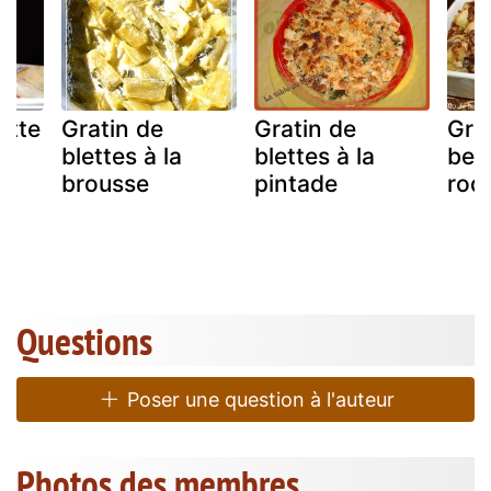
ette
Gratin de
Gratin de
Gra
blettes à la
blettes à la
bet
brousse
pintade
roq
Questions
Poser une question à l'auteur
Photos des membres