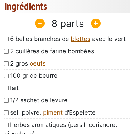
Ingrédients
8
6 belles branches de
blettes
avec le vert
2 cuillères de farine bombées
2 gros
oeufs
100 gr de beurre
lait
1/2 sachet de levure
sel, poivre,
piment
d'Espelette
herbes aromatiques (persil, coriandre,
ciboulette)