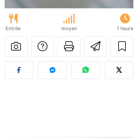
Entrée
moyen
1 heure
Poser une question
Imprimer cet
Envoyer
Publier votre photo de cet