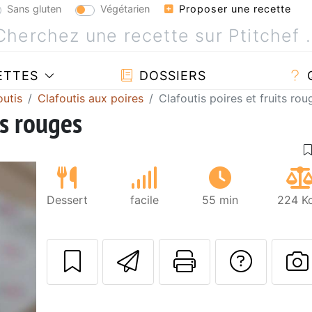
Sans gluten
Végétarien
Proposer une recette
ETTES
DOSSIERS
outis
Clafoutis aux poires
Clafoutis poires et fruits rou
ts rouges
Dessert
facile
55 min
224 Kc
Envoyer cette r
Imprimer c
Poser
P