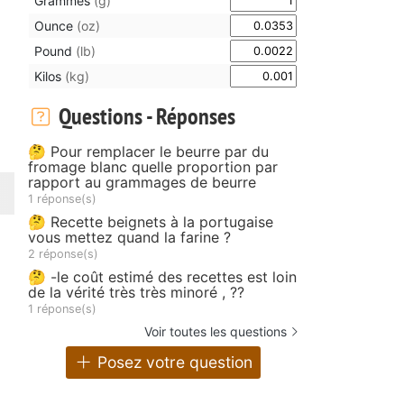
Grammes
(g)
Ounce
(oz)
Pound
(lb)
Kilos
(kg)
Questions - Réponses
🤔 Pour remplacer le beurre par du
fromage blanc quelle proportion par
rapport au grammages de beurre
1 réponse(s)
🤔 Recette beignets à la portugaise
vous mettez quand la farine ?
2 réponse(s)
🤔 -le coût estimé des recettes est loin
de la vérité très très minoré , ??
1 réponse(s)
Voir toutes les questions
Posez votre question