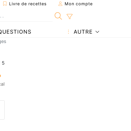
Livre de recettes
Mon compte
QUESTIONS
AUTRE
ges
al
ecette à un ami
ette page
 une question à l'auteur
ublier votre photo de cette r