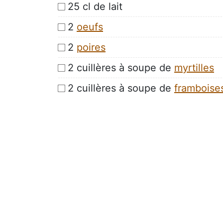
25 cl de lait
2
oeufs
2
poires
2 cuillères à soupe de
myrtilles
2 cuillères à soupe de
framboise