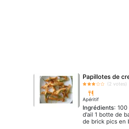
Papillotes de cr
Apéritif
Ingrédients
: 100
d’ail 1 botte de 
de brick pics en b