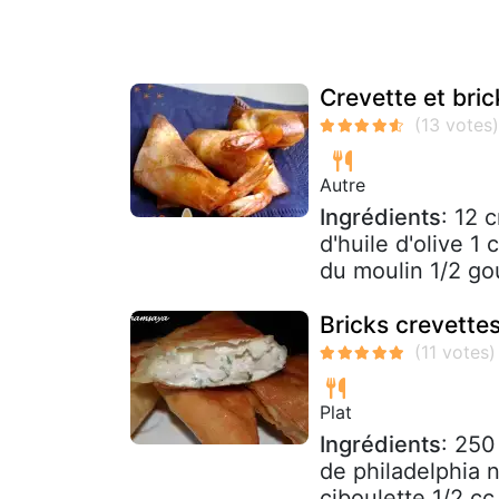
Crevette et bric
Autre
Ingrédients
: 12 
d'huile d'olive 1
du moulin 1/2 gou
Bricks crevettes
Plat
Ingrédients
: 250
de philadelphia n
ciboulette 1/2 cc 