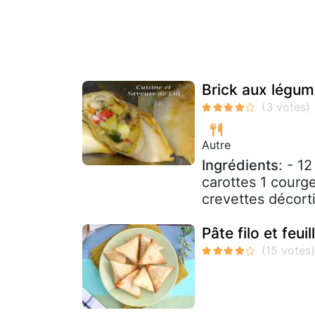
Brick aux légum
Autre
Ingrédients
: - 1
carottes 1 courg
crevettes décorti
Pâte filo et feui