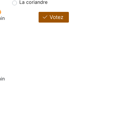
La coriandre
Votez
in
in
1