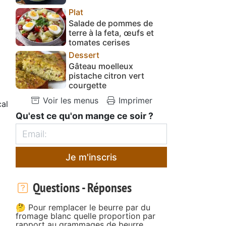
Plat
Salade de pommes de
terre à la feta, œufs et
tomates cerises
Dessert
Gâteau moelleux
pistache citron vert
courgette
Voir les menus
Imprimer
cal
Qu'est ce qu'on mange ce soir ?
Je m'inscris
Questions - Réponses
🤔 Pour remplacer le beurre par du
fromage blanc quelle proportion par
rapport au grammages de beurre