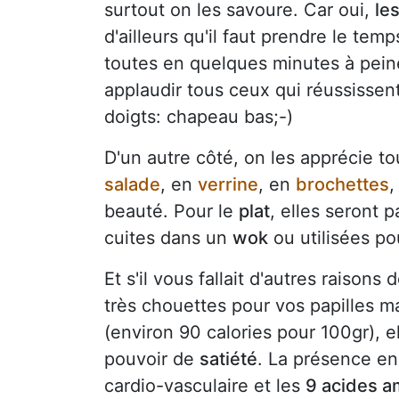
surtout on les savoure. Car oui,
le
d'ailleurs qu'il faut prendre le tem
toutes en quelques minutes à peine 
applaudir tous ceux qui réussissent
doigts: chapeau bas;-)
D'un autre côté, on les apprécie t
salade
, en
verrine
, en
brochettes
,
beauté. Pour le
plat
, elles seront 
cuites dans un
wok
ou utilisées po
Et s'il vous fallait d'autres raisons
très chouettes pour vos papilles m
(environ 90 calories pour 100gr), e
pouvoir de
satiété
. La présence e
cardio-vasculaire et les
9 acides a