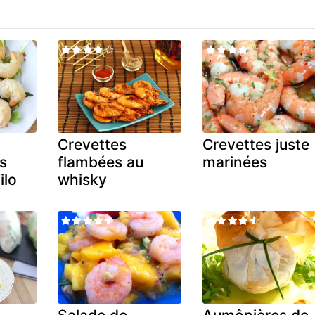
Crevettes
Crevettes juste
es
flambées au
marinées
ilo
whisky