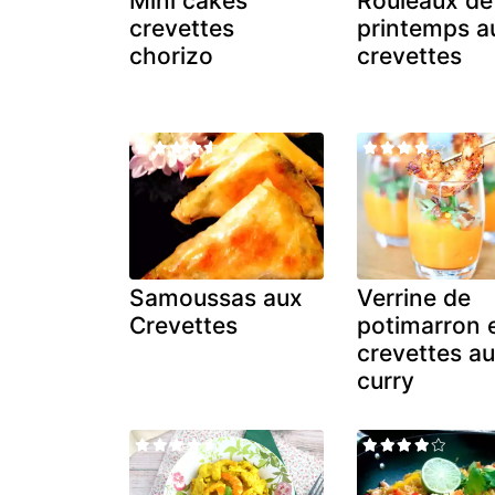
Mini cakes
Rouleaux de
crevettes
printemps a
chorizo
crevettes
Samoussas aux
Verrine de
Crevettes
potimarron 
crevettes a
curry