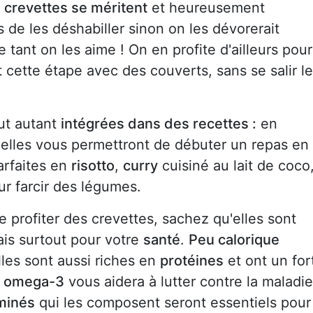
s crevettes se méritent
et heureusement
ps de les déshabiller sinon on les dévorerait
tant on les aime ! On en profite d'ailleurs pour
 cette étape avec des couverts, sans se salir l
out autant
intégrées dans des recettes :
en
 elles vous permettront de débuter un repas en
parfaites en
risotto
,
curry
cuisiné au lait de coco
ur farcir des légumes.
 de profiter des crevettes, sachez qu'elles sont
ais surtout pour votre
santé
.
Peu calorique
lles sont aussi riches en
protéines
et ont un for
n
omega-3
vous aidera à lutter contre la maladie
minés
qui les composent seront essentiels pour