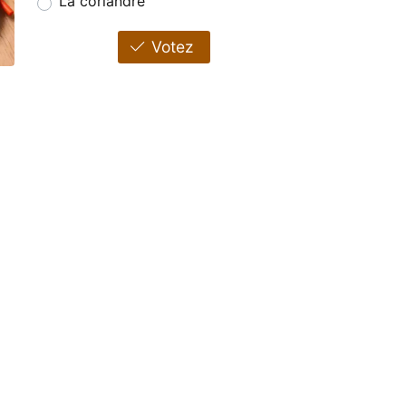
La coriandre
Votez