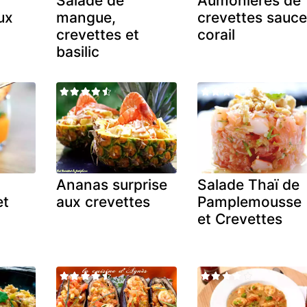
Salade de
Aumônières de
ux
mangue,
crevettes sauce
crevettes et
corail
basilic
Ananas surprise
Salade Thaï de
et
aux crevettes
Pamplemousse
u
et Crevettes