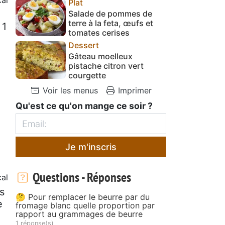
Plat
Salade de pommes de
terre à la feta, œufs et
 1
tomates cerises
Dessert
Gâteau moelleux
pistache citron vert
courgette
Voir les menus
Imprimer
Qu'est ce qu'on mange ce soir ?
Je m'inscris
Questions - Réponses
al
s
🤔 Pour remplacer le beurre par du
e
fromage blanc quelle proportion par
rapport au grammages de beurre
1 réponse(s)