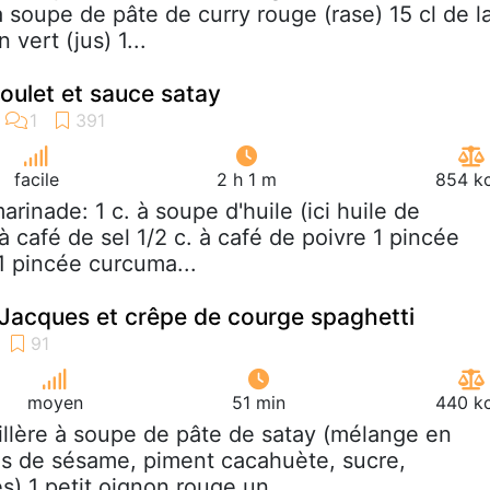
 soupe de pâte de curry rouge (rase) 15 cl de la
 vert (jus) 1...
oulet et sauce satay
facile
2 h 1 m
854 kc
marinade: 1 c. à soupe d'huile (ici huile de
 à café de sel 1/2 c. à café de poivre 1 pincée
1 pincée curcuma...
-Jacques et crêpe de courge spaghetti
moyen
51 min
440 kc
uillère à soupe de pâte de satay (mélange en
s de sésame, piment cacahuète, sucre,
) 1 petit oignon rouge un...