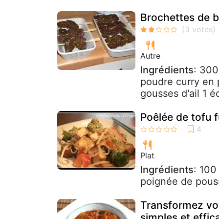
Brochettes de 
Autre
Ingrédients
: 300
poudre curry en 
gousses d'ail 1 éc
Poêlée de tofu 
Plat
Ingrédients
: 100
poignée de pouss
Transformez vot
simples et effi