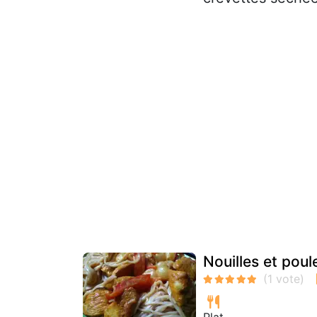
Nouilles et poul
Plat