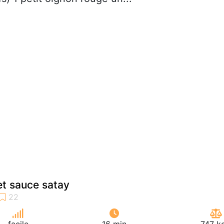
et sauce satay
facile
16 min
747 k