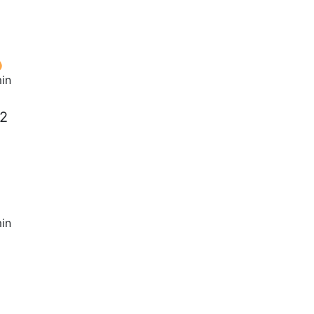
in
 2
in