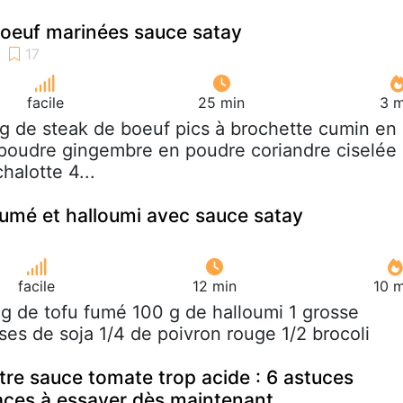
boeuf marinées sauce satay
facile
25 min
3 m
g de steak de boeuf pics à brochette cumin en
poudre gingembre en poudre coriandre ciselée
halotte 4...
fumé et halloumi avec sauce satay
facile
12 min
10 m
 g de tofu fumé 100 g de halloumi 1 grosse
es de soja 1/4 de poivron rouge 1/2 brocoli
re sauce tomate trop acide : 6 astuces
caces à essayer dès maintenant