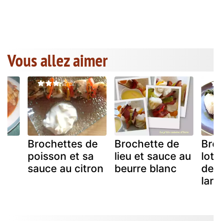
Vous allez aimer
Brochettes de
Brochette de
Bro
poisson et sa
lieu et sauce au
lott
sauce au citron
beurre blanc
de 
lar