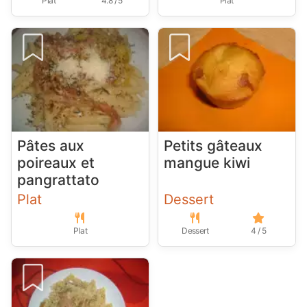
Plat
4.8 / 5
Plat
Pâtes aux
Petits gâteaux
poireaux et
mangue kiwi
pangrattato
Plat
Dessert
Plat
Dessert
4 / 5