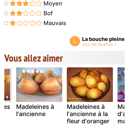
Moyen
Bof
Mauvais
La bouche pleine
L
Vous allez aimer
ines
Madeleines à
Madeleines à
Mad
l'ancienne
l'ancienne à la
d'a
fleur d'oranger
ma