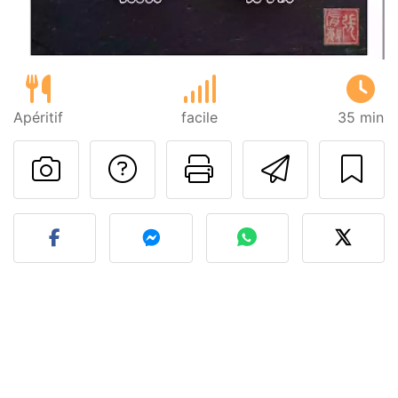
Apéritif
facile
35 min
Poser une question
Imprimer cet
Envoyer
Publier votre photo de cet