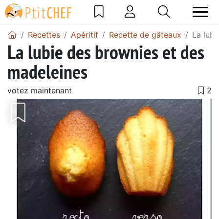
Recettes
Apéritif
Recette de gâteaux
La lub
La lubie des brownies et des
madeleines
votez maintenant