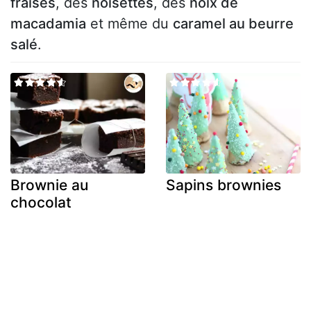
fraises
, des
noisettes
, des
noix de
macadamia
et même du
caramel au beurre
salé
.
Brownie au
Sapins brownies
chocolat