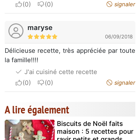
I apreciate
I do not appreciate
signaler
maryse
06/09/2018
Délicieuse recette, très appréciée par toute
la famille!!!!
J'ai cuisiné cette recette
I apreciate
I do not appreciate
signaler
A lire également
Biscuits de Noël faits
maison : 5 recettes pour
ravir petits et grands