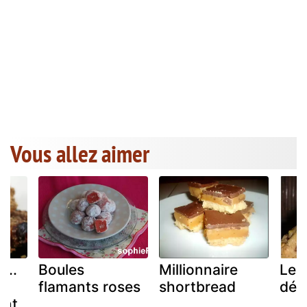
Vous allez aimer
...
Boules
Millionnaire
Les
flamants roses
shortbread
déch
ent