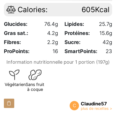
Calories:
605Kcal
Glucides:
76.4g
Lipides:
25.7g
Gras sat.:
4.2g
Protéines:
15.6g
Fibres:
2.2g
Sucre:
42g
ProPoints:
16
SmartPoints:
23
Information nutritionnelle pour 1 portion (197g)
Végétarien
Sans fruit
à coque
Claudine57
C