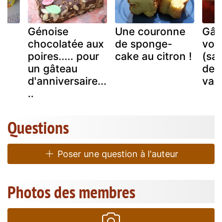
Génoise
Une couronne
Gât
chocolatée aux
de sponge-
voy
poires..... pour
cake au citron !
(sa
un gâteau
de l
d'anniversaire...
vac
..
Questions
Poser une question à l'auteur
Photos des membres