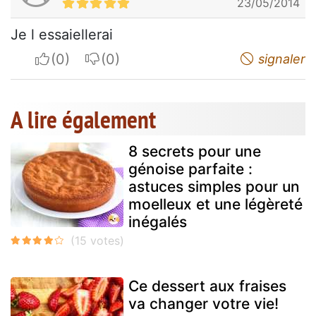
23/05/2014
Je l essaiellerai
I apreciate
I do not appreciate
signaler
A lire également
8 secrets pour une
génoise parfaite :
astuces simples pour un
moelleux et une légèreté
inégalés
Ce dessert aux fraises
va changer votre vie!