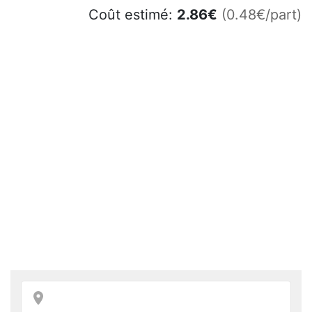
Coût estimé:
2.86
€
(0.48€/part)