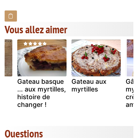
Vous allez aimer
Gateau basque
Gateau aux
Gât
... aux myrtilles,
myrtilles
myrt
histoire de
crè
changer !
ama
Questions