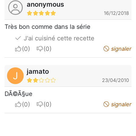
anonymous
16/12/2018
Très bon comme dans la série
J'ai cuisiné cette recette
I apreciate
I do not appreciate
signaler
jamato
J
23/04/2010
DÃ©Ã§ue
I apreciate
I do not appreciate
signaler