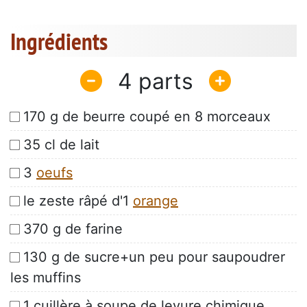
Ingrédients
4
170 g de beurre coupé en 8 morceaux
35 cl de lait
3
oeufs
le zeste râpé d'1
orange
370 g de farine
130 g de sucre+un peu pour saupoudrer
les muffins
1 cuillère à soupe de levure chimique