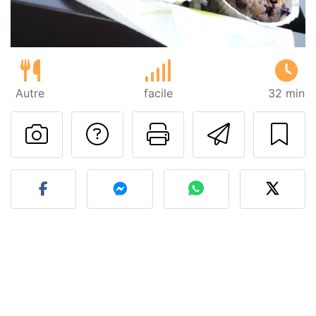
Autre
facile
32 min
Poser une question
Imprimer cet
Envoyer
Publier votre photo de cet