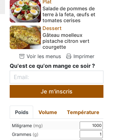
Plat
Salade de pommes de
terre à la feta, œufs et
tomates cerises
Dessert
Gâteau moelleux
pistache citron vert
courgette
Voir les menus
Imprimer
Qu'est ce qu'on mange ce soir ?
Je m'inscris
Poids
Volume
Température
Miligrame
(mg)
Grammes
(g)