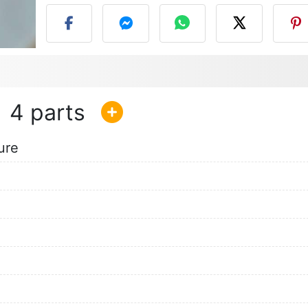
4
ure