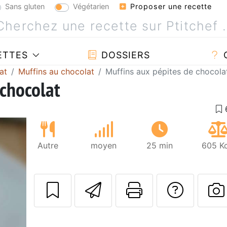
Sans gluten
Végétarien
Proposer une recette
ETTES
DOSSIERS
at
Muffins au chocolat
Muffins aux pépites de chocola
 chocolat
Autre
moyen
25 min
605 Kc
Envoyer cette r
Imprimer c
Poser
P