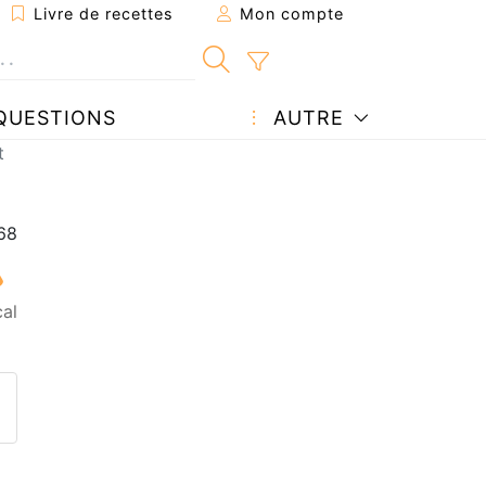
Livre de recettes
Mon compte
QUESTIONS
AUTRE
t
al
ecette à un ami
ette page
 une question à l'auteur
ublier votre photo de cette r