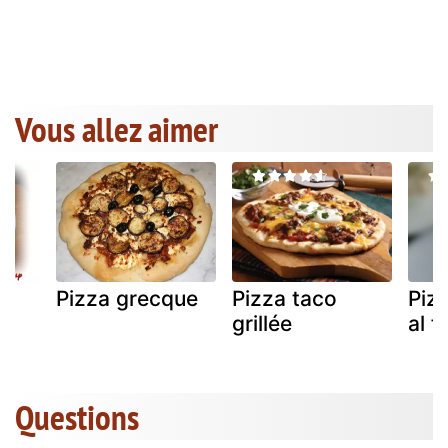
Vous allez aimer
Pizza grecque
Pizza taco
Piz
grillée
al 
Questions