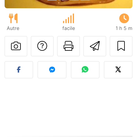
Autre
facile
1 h 5 m
Poser une question
Imprimer cet
Envoyer
Publier votre photo de cet