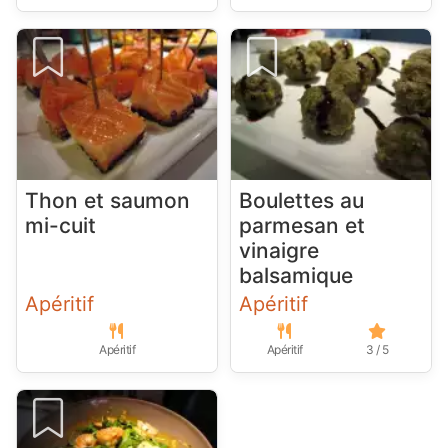
Thon et saumon
Boulettes au
mi-cuit
parmesan et
vinaigre
balsamique
Apéritif
Apéritif
Apéritif
Apéritif
3 / 5