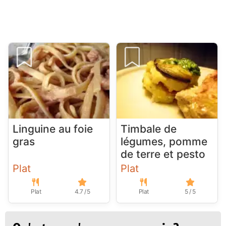
Linguine au foie
Timbale de
gras
légumes, pomme
de terre et pesto
Plat
Plat
Plat
4.7 / 5
Plat
5 / 5