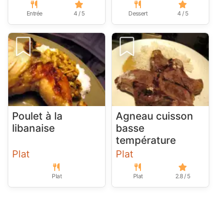
Entrée
4 / 5
Dessert
4 / 5
Poulet à la
Agneau cuisson
libanaise
basse
température
Plat
Plat
Plat
Plat
2.8 / 5