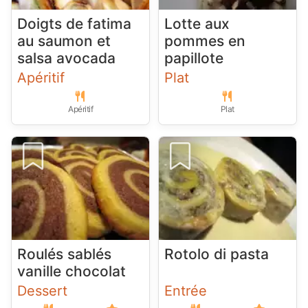
Doigts de fatima
Lotte aux
au saumon et
pommes en
salsa avocada
papillote
Apéritif
Plat
Apéritif
Plat
Roulés sablés
Rotolo di pasta
vanille chocolat
Dessert
Entrée