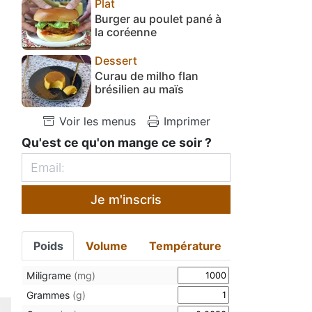
Plat
Burger au poulet pané à
la coréenne
Dessert
Curau de milho flan
brésilien au maïs
Voir les menus
Imprimer
Qu'est ce qu'on mange ce soir ?
Je m'inscris
Poids
Volume
Température
Miligrame
(mg)
Grammes
(g)