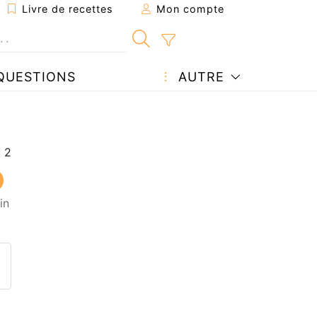
Livre de recettes
Mon compte
QUESTIONS
AUTRE
in
ecette à un ami
ette page
 une question à l'auteur
ublier votre photo de cette r