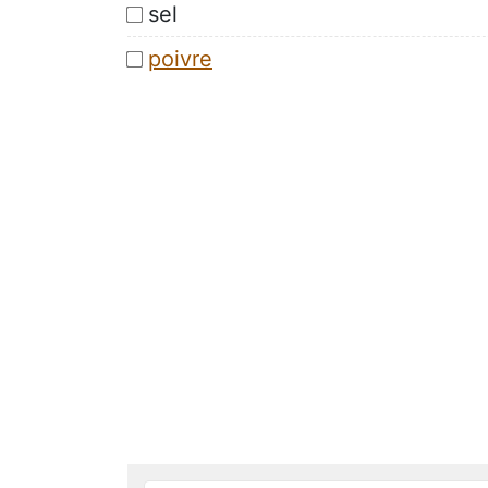
sel
poivre