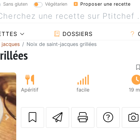
Sans gluten
Végétarien
Proposer une recette
ETTES
DOSSIERS
t jacques
Noix de saint-jacques grillées
rillées
Apéritif
facile
19 m
Envoyer cette r
Imprimer c
Poser
Suivant
P