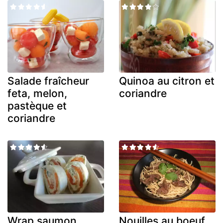
Salade fraîcheur
Quinoa au citron et
feta, melon,
coriandre
pastèque et
coriandre
Wrap saumon
Nouilles au boeuf